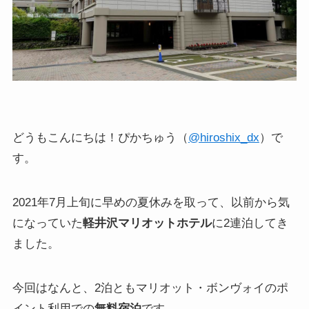
どうもこんにちは！ぴかちゅう（
@hiroshix_dx
）で
す。
2021年7月上旬に早めの夏休みを取って、以前から気
になっていた
軽井沢マリオットホテル
に2連泊してき
ました。
今回はなんと、2泊ともマリオット・ボンヴォイのポ
イント利用での
無料宿泊
です。