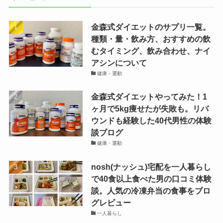
金森式ダイエットのサプリ一覧。
種類・量・飲み方、おすすめの飲
むタイミング、飲み合わせ、ナイ
アシンについて
健康・運動
金森式ダイエットやってみた！1
ヶ月で5kg痩せたが失敗も。リバ
ウンドも経験した40代男性の体験
談ブログ
健康・運動
nosh(ナッシュ)宅配を一人暮らし
で40食以上食べた男の口コミ体験
談。人気の冷凍弁当の食事をブロ
グレビュー
一人暮らし