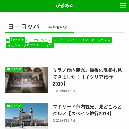
ヨーロッパ
– category –
海外旅行
ヨーロッパ
ロシア
スペイン
イタリア
フランス
ギリシャ
クロアチア
ドイツ
ミラノ市内観光。最後の晩餐も見
イタリア
てきました！【イタリア旅行
2019】
2019年8月8日
マドリード市内観光、見どころと
スペイン
グルメ【スペイン旅行2019】
2019年8月7日