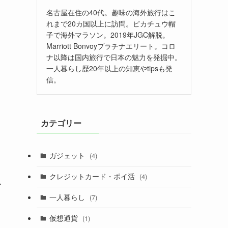
名古屋在住の40代。趣味の海外旅行はこ
れまで20カ国以上に訪問。ピカチュウ帽
子で海外マラソン。2019年JGC解脱。
Marriott Bonvoyプラチナエリート。コロ
ナ以降は国内旅行で日本の魅力を発掘中。
一人暮らし歴20年以上の知恵やtipsも発
信。
カテゴリー
ガジェット
(4)
クレジットカード・ポイ活
(4)
か
一人暮らし
(7)
仮想通貨
(1)