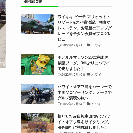
新着記事
ワイキキ ビーチ マリオット・
リゾート&スパ宿泊記。朝食や
レストラン、お部屋のアップグ
レードをチタン会員がブログレ
ビュー
2022年12月21日
ハワイ
ホノルルマラソン2022完走体
験談ブログ。3年ぶりにハワイ
で走りました！
2022年12月19日
ハワイ
ハワイ・オアフ島をハーレーで
半周ソロツーリング。ノースで
グルメ満喫の旅へ
2022年12月14日
ハワイ
折りたたみ自転車Birdyでハワ
イ・オアフ島をサイクリング。
海外輪行に初挑戦しました！