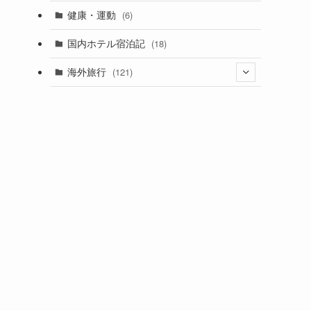
健康・運動
(6)
国内ホテル宿泊記
(18)
海外旅行
(121)
(33)
(5)
(11)
(39)
(8)
(30)
(5)
(2)
(1)
(3)
(3)
(31)
(6)
(5)
(6)
(15)
(22)
(7)
(3)
(10)
(3)
(4)
(5)
(6)