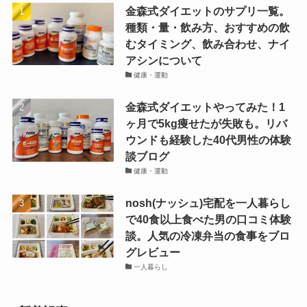
金森式ダイエットのサプリ一覧。
種類・量・飲み方、おすすめの飲
むタイミング、飲み合わせ、ナイ
アシンについて
健康・運動
金森式ダイエットやってみた！1
ヶ月で5kg痩せたが失敗も。リバ
ウンドも経験した40代男性の体験
談ブログ
健康・運動
nosh(ナッシュ)宅配を一人暮らし
で40食以上食べた男の口コミ体験
談。人気の冷凍弁当の食事をブロ
グレビュー
一人暮らし