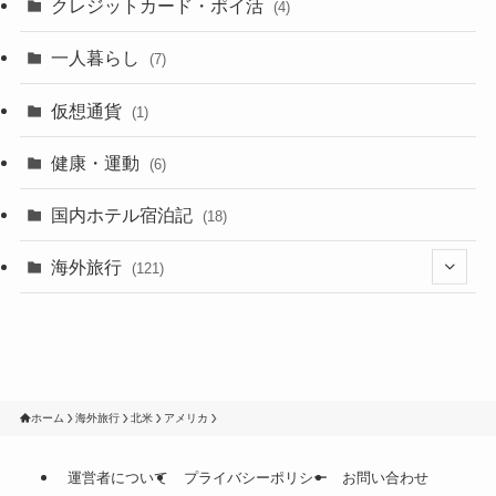
クレジットカード・ポイ活
(4)
一人暮らし
(7)
仮想通貨
(1)
健康・運動
(6)
国内ホテル宿泊記
(18)
海外旅行
(121)
(33)
(5)
(11)
(39)
(8)
ホーム
海外旅行
北米
アメリカ
(30)
(5)
(2)
運営者について
プライバシーポリシー
お問い合わせ