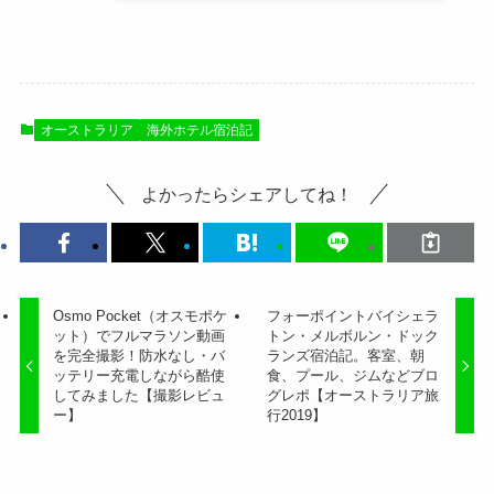
オーストラリア
海外ホテル宿泊記
よかったらシェアしてね！
Osmo Pocket（オスモポケ
フォーポイントバイシェラ
ット）でフルマラソン動画
トン・メルボルン・ドック
を完全撮影！防水なし・バ
ランズ宿泊記。客室、朝
ッテリー充電しながら酷使
食、プール、ジムなどブロ
してみました【撮影レビュ
グレポ【オーストラリア旅
ー】
行2019】