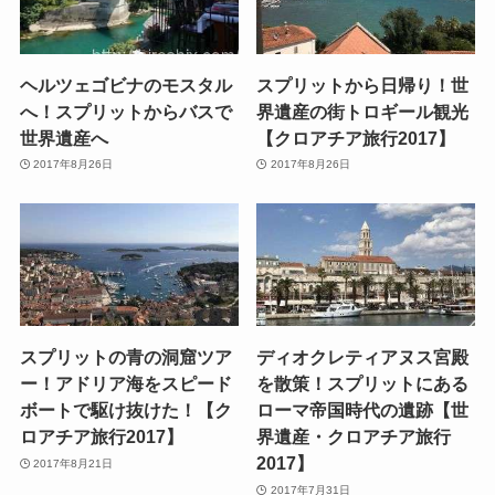
ヘルツェゴビナのモスタル
スプリットから日帰り！世
へ！スプリットからバスで
界遺産の街トロギール観光
世界遺産へ
【クロアチア旅行2017】
2017年8月26日
2017年8月26日
スプリットの青の洞窟ツア
ディオクレティアヌス宮殿
ー！アドリア海をスピード
を散策！スプリットにある
ボートで駆け抜けた！【ク
ローマ帝国時代の遺跡【世
ロアチア旅行2017】
界遺産・クロアチア旅行
2017】
2017年8月21日
2017年7月31日