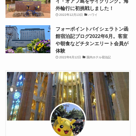
イ・オアフ島をサイクリング。海
外輪行に初挑戦しました！
2022年12月13日
ハワイ
フォーポイントバイシェラトン函
館宿泊記ブログ2022年6月。客室
や朝食などチタンエリート会員が
体験
2022年6月12日
国内ホテル宿泊記