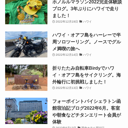
ホノルルマラソン2022完走体験談
ブログ。3年ぶりにハワイで走り
ました！
2022年12月19日
ハワイ
ハワイ・オアフ島をハーレーで半
周ソロツーリング。ノースでグル
メ満喫の旅へ
2022年12月14日
ハワイ
折りたたみ自転車Birdyでハワ
イ・オアフ島をサイクリング。海
外輪行に初挑戦しました！
2022年12月13日
ハワイ
フォーポイントバイシェラトン函
館宿泊記ブログ2022年6月。客室
や朝食などチタンエリート会員が
体験
2022年6月12日
国内ホテル宿泊記